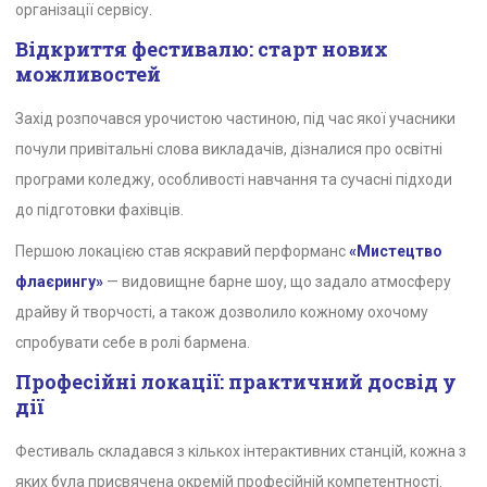
організації сервісу.
Відкриття фестивалю: старт нових
можливостей
Захід розпочався урочистою частиною, під час якої учасники
почули привітальні слова викладачів, дізналися про освітні
програми коледжу, особливості навчання та сучасні підходи
до підготовки фахівців.
Першою локацією став яскравий перформанс
«Мистецтво
флаєрингу»
— видовищне барне шоу, що задало атмосферу
драйву й творчості, а також дозволило кожному охочому
спробувати себе в ролі бармена.
Професійні локації: практичний досвід у
дії
Фестиваль складався з кількох інтерактивних станцій, кожна з
яких була присвячена окремій професійній компетентності.