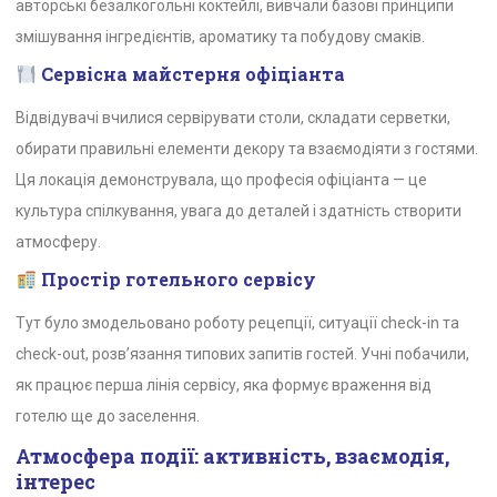
авторські безалкогольні коктейлі, вивчали базові принципи
змішування інгредієнтів, ароматику та побудову смаків.
Сервісна майстерня офіціанта
Відвідувачі вчилися сервірувати столи, складати серветки,
обирати правильні елементи декору та взаємодіяти з гостями.
Ця локація демонструвала, що професія офіціанта — це
культура спілкування, увага до деталей і здатність створити
атмосферу.
Простір готельного сервісу
Тут було змодельовано роботу рецепції, ситуації check-in та
check-out, розв’язання типових запитів гостей. Учні побачили,
як працює перша лінія сервісу, яка формує враження від
готелю ще до заселення.
Атмосфера події: активність, взаємодія,
інтерес