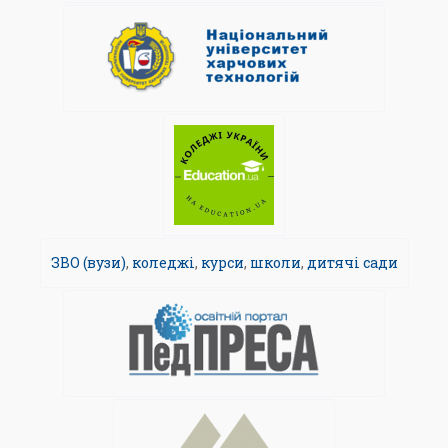
ЗВО (вузи)
,
коледжі
,
курси
,
школи
,
дитячі сади