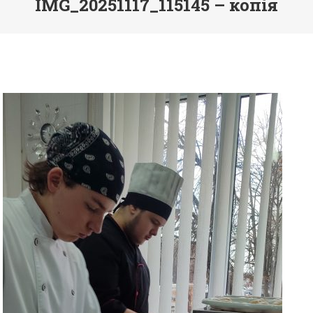
IMG_20251117_115145 – копія