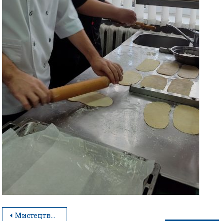
Мистецтво виробів з дріжджового тіста