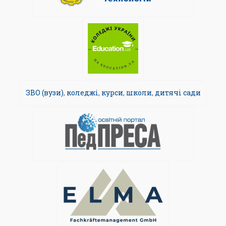
ЗВО (вузи)
,
коледжі
,
курси
,
школи
,
дитячі сади