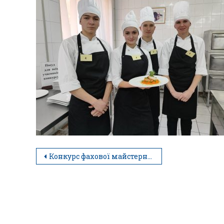
Конкурс фахової майстерності “Чорний ящик”