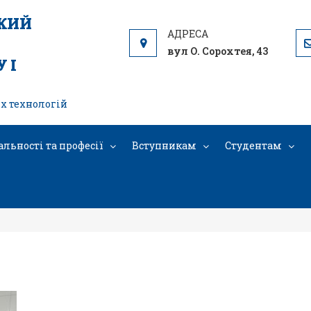
ЬКИЙ
вул О. Сорохтея, 43
 І
х технологій
альності та професії
Вступникам
Студентам
IMG_20251020_123221