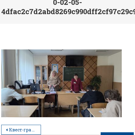
0-02-05-
4dfac2c7d2abd8269c990dff2cf97c29c
Квест-гра «Кмітливий кухар»