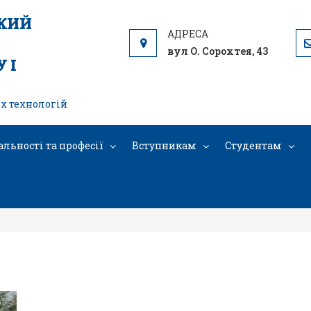
ЬКИЙ
вул О. Сорохтея, 43
 І
х технологій
альності та професії
Вступникам
Студентам
IMG_20250925_135307678