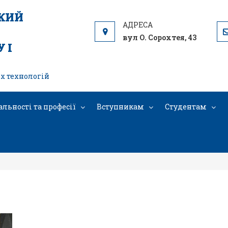
ЬКИЙ
вул О. Сорохтея, 43
 І
х технологій
альності та професії
Вступникам
Студентам
930_2038492829909714_5406121152400