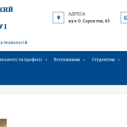
ЬКИЙ
вул О. Сорохтея, 43
 І
х технологій
альності та професії
Вступникам
Студентам
1744445566253