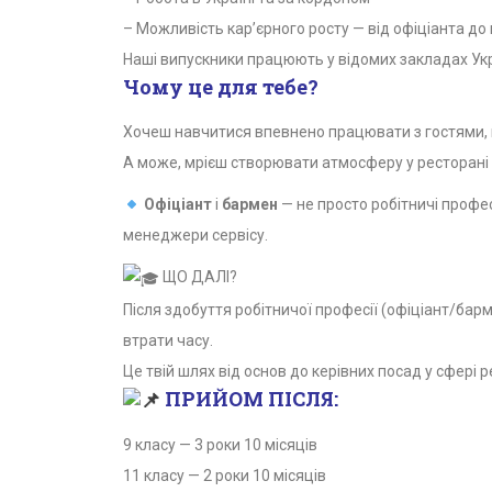
– Можливість кар’єрного росту — від офіціанта д
Наші випускники працюють у відомих закладах Укр
Чому це для тебе?
Хочеш навчитися впевнено працювати з гостями, п
А може, мрієш створювати атмосферу у ресторані а
Офіціант
і
бармен
— не просто робітничі професі
менеджери сервісу.
ЩО ДАЛІ?
Після здобуття робітничої професії (офіціант/ба
втрати часу.
Це твій шлях від основ до керівних посад у сфері 
ПРИЙОМ ПІСЛЯ:
9 класу — 3 роки 10 місяців
11 класу — 2 роки 10 місяців