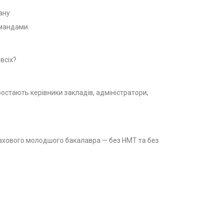
ану
омандами.
всіх?
иростають керівники закладів, адміністратори,
фахового молодшого бакалавра — без НМТ та без