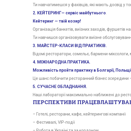
Ти навчатимешся у фахівців, які мають досвід у т
2. КЕЙТЕРИНГ— сервіс майбутнього
.
Кейтеринг — твій козир!
Організація банкетів, виїзних заходів, фуршетів н
Ти навчишся організовувати виїзне обслуговування
3. МАЙСТЕР-КЛАСИ ВІД ПРАКТИКІВ.
Відомі ресторатори, сомельє, бармени-міксологи,
4. МІЖНАРОДНА ПРАКТИКА.
Можливість пройти практику в Болгарії, Польщі,
Це шанс побачити ресторанний бізнес зсередини —
5. СУЧАСНЕ ОБЛАДНАННЯ.
Наші лабораторії максимально наближені до ресто
ПЕРСПЕКТИВИ
ПРАЦЕВЛАШТУВА
– Готелі, ресторани, кафе, кейтерингові компанії
– Фестивалі, VIP-події
– Робота в Україні та за кордоном