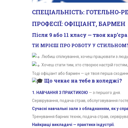
СПЕЦІАЛЬНІСТЬ: ГОТЕЛЬНО-Р
ПРОФЕСІЇ: ОФІЦІАНТ, БАРМЕН
Після 9 або 11 класу — твоя кар’єр
ТИ МРІЄШ ПРО РОБОТУ У СТИЛЬНОМУ
Любиш спілкування, хочеш працювати з людь
Хочеш стати тим, хто створює настрій гостям, 
Тоді офіціант або бармен — це твоя перша сходин
Що чекає на тебе в коледжі?
1. НАВЧАННЯ З ПРАКТИКОЮ
— з першого дня.
Сервірування, подача страв, обслуговування гостей
Сучасні навчальні зали з обладнанням, як у сп
Тренування барних технік, подача страв, сервірува
Найкращі викладачі — практики індустрії.