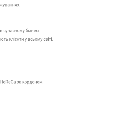
ажуваннях.
в сучасному бізнесі.
ть клієнти у всьому світі.
я HoReCa за кордоном.