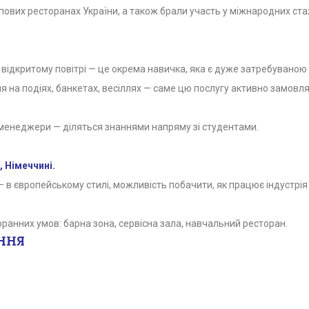
опових ресторанах України, а також брали участь у міжнародних ст
а відкритому повітрі — це окрема навичка, яка є дуже затребуваною 
 на подіях, банкетах, весіллях — саме цю послугу активно замовляю
 менеджери — діляться знаннями напряму зі студентами.
 Німеччині.
 в європейському стилі, можливість побачити, як працює індустрі
ранних умов: барна зона, сервісна зала, навчальний ресторан.
ННЯ