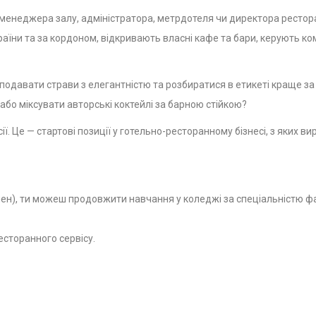
о менеджера залу, адміністратора, метрдотеля чи директора рестор
аїни та за кордоном, відкривають власні кафе та бари, керують к
одавати страви з елегантністю та розбиратися в етикеті краще за 
бо міксувати авторські коктейлі за барною стійкою?
ї. Це — стартові позиції у готельно-ресторанному бізнесі, з яких в
рмен), ти можеш продовжити навчання у коледжі за спеціальністю 
ресторанного сервісу.