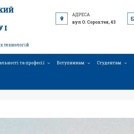
ЬКИЙ
вул О. Сорохтея, 43
 І
х технологій
альності та професії
Вступникам
Студентам
ті та професії готельно-ресторанн