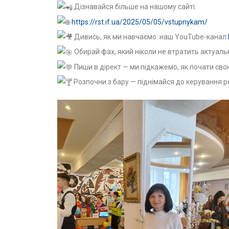
Дізнавайся більше на нашому сайті:
https://rst.if.ua/2025/05/05/vstupnykam/
Дивись, як ми навчаємо: наш YouTube-канал
Обирай фах, який ніколи не втратить актуальн
Пиши в дірект — ми підкажемо, як почати свою 
Розпочни з бару — піднімайся до керування 