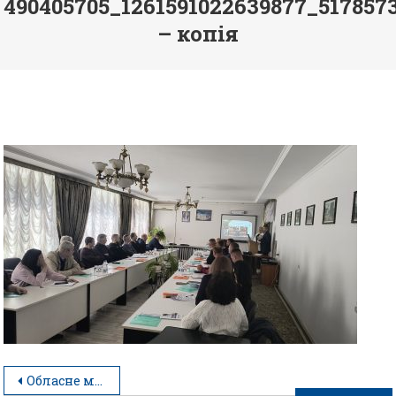
490405705_1261591022639877_517857
– копія
Обласне методоб’єднання керівників фізичного виховання