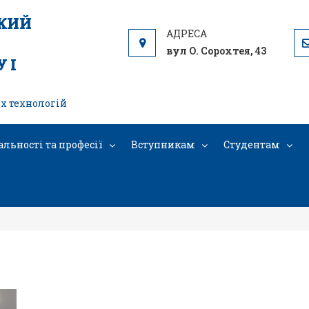
ЬКИЙ
вул О. Сорохтея, 43
 І
х технологій
альності та професії
Вступникам
Студентам
бражение_viber_2025-05-07_11-43-24