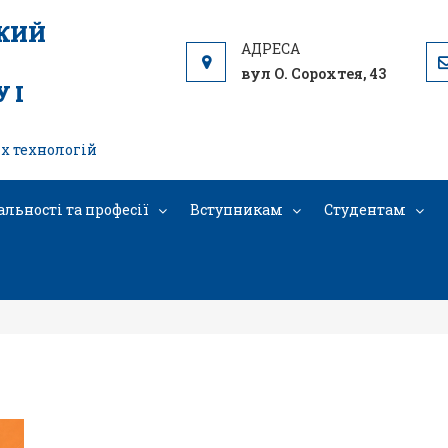
ЬКИЙ
вул О. Сорохтея, 43
 І
х технологій
альності та професії
Вступникам
Студентам
День ВД 01.05