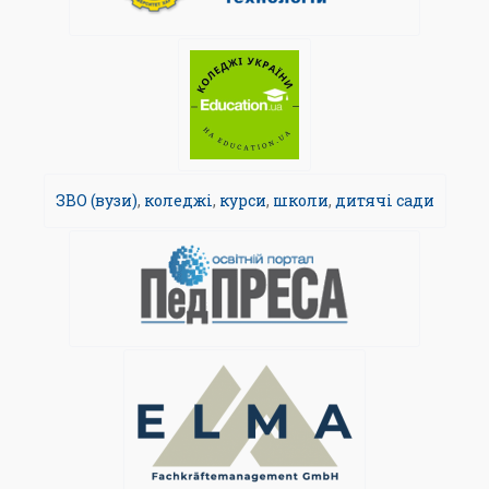
ЗВО (вузи)
,
коледжі
,
курси
,
школи
,
дитячі сади