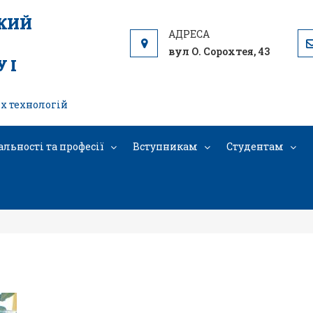
ЬКИЙ
вул О. Сорохтея, 43
 І
х технологій
альності та професії
Вступникам
Студентам
IMG_20240419_130051 – копія