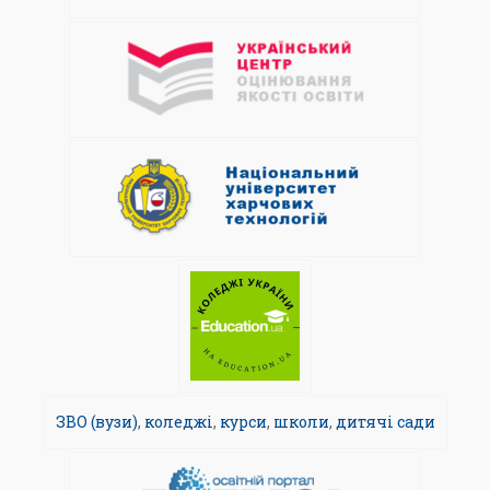
ЗВО (вузи)
,
коледжі
,
курси
,
школи
,
дитячі сади