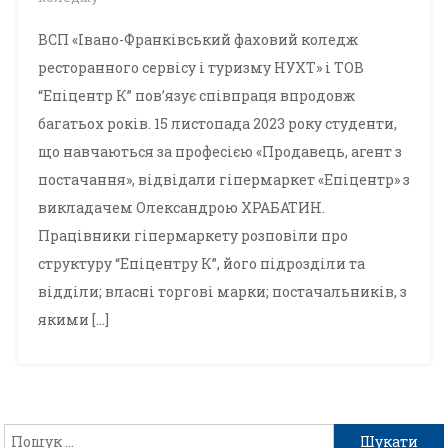
ВСП «Івано-Франківський фаховий коледж
ресторанного сервісу і туризму НУХТ» і ТОВ
“Епіцентр К” пов’язує співпраця впродовж
багатьох років. 15 листопада 2023 року студенти,
що навчаються за професією «Продавець, агент з
постачання», відвідали гіпермаркет «Епіцентр» з
викладачем Олександрою ХРАБАТИН.
Працівники гіпермаркету розповіли про
структуру “Епіцентру К”, його підрозділи та
відділи; власні торгові марки; постачальників, з
якими […]