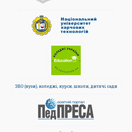
ЗВО (вузи)
,
коледжі
,
курси
,
школи
,
дитячі сади