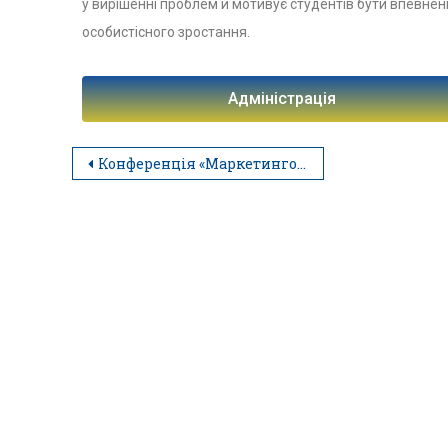
у вирішенні проблем й мотивує студентів бути впевнени
особистісного зростання.
Адміністрація
Конференція «Маркетингова освіта – шлях до успіху»