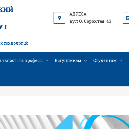
ЬКИЙ
вул О. Сорохтея, 43
 І
х технологій
альності та професії
Вступникам
Студентам
Савчук Леся Михайлівна