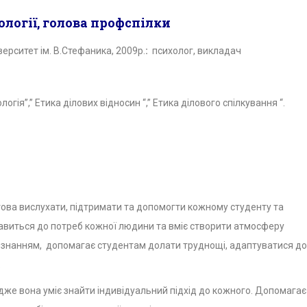
логії, голова профспілки
ерситет ім. В.Стефаника, 2009р.
:
психолог, викладач
логія”,” Етика ділових відносин “,” Етика ділового спілкування “.
това вислухати, підтримати та допомогти кожному студенту та
тавиться до потреб кожної людини та вміє створити атмосферу
а знанням, допомагає студентам долати труднощі, адаптуватися до
.
 адже вона уміє знайти індивідуальний підхід до кожного. Допомагає