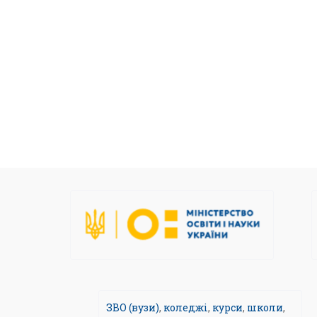
ЗВО (вузи)
,
коледжі
,
курси
,
школи
,