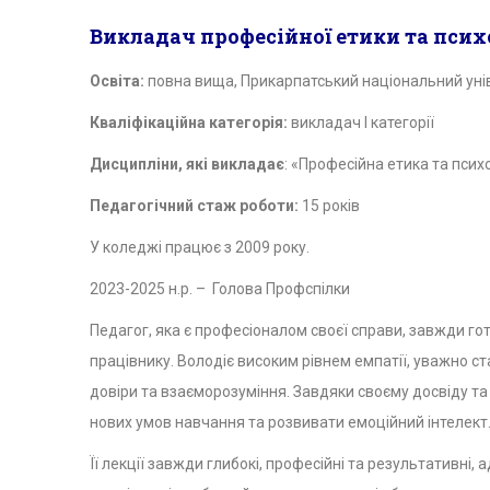
Викладач професійної етики та психо
Освіта:
повна вища, Прикарпатський національний унів
Кваліфікаційна категорія:
викладач І категорії
Дисципліни, які викладає
: «Професійна етика та психо
Педагогічний стаж роботи:
15 років
У коледжі працює з 2009 року.
2023-2025 н.р. – Голова Профспілки
Педагог, яка є професіоналом своєї справи, завжди го
працівнику. Володіє високим рівнем емпатії, уважно с
довіри та взаєморозуміння. Завдяки своєму досвіду т
нових умов навчання та розвивати емоційний інтелект
Її лекції завжди глибокі, професійні та результативні,