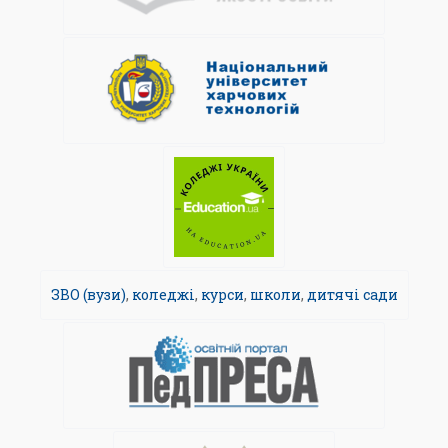
ЗВО (вузи)
,
коледжі
,
курси
,
школи
,
дитячі сади