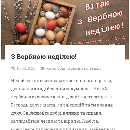
З Вербною неділею!
10.04.2023
Категорія:
Новини коледжу
Нехай світле свято заряджає теплою енергією,
дає сили для здійснення задуманого. Нехай
вербочка охороняє дім від зла та негараздів, а
Господь дарує щастя, сили, спокій та смирення
духу. Здійснюйте добрі вчинки та справи,
залишайтеся чесним та вірним. Любіть,
оберігайте, цінуйте своїх близьких, майте чисті