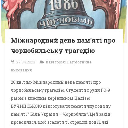
Міжнародний день пам’яті про
чорнобильську трагедію
27.04.2023
Категорія:
Патріотичне
виховання
26 квітня- Міжнародний день пам’яті про
чорнобильську трагедію. Студенти групи ГО-9
разом з класним керівником Надією
БУЧИНСЬКОЮ підготували тематичну годину
пам’яті ” Біль України – Чорнобиль”. Цей захід
проводився, щоб згадати ті страшні події, які