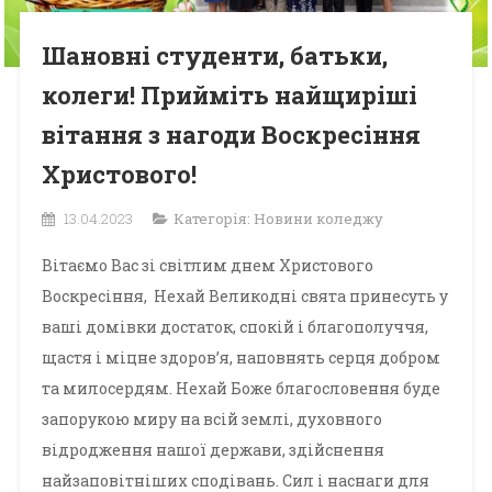
Шановні студенти, батьки,
колеги! Прийміть найщиріші
вітання з нагоди Воскресіння
Христового!
13.04.2023
Категорія:
Новини коледжу
Вітаємо Вас зі світлим днем Христового
Воскресіння, Нехай Великодні свята принесуть у
ваші домівки достаток, спокій і благополуччя,
щастя і міцне здоров’я, наповнять серця добром
та милосердям. Нехай Боже благословення буде
запорукою миру на всій землі, духовного
відродження нашої держави, здійснення
найзаповітніших сподівань. Сил і наснаги для