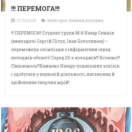
!!! ПЕРЕМОГА!!!
27.04.2023
Категорія:
Новини коледжу
!!! ПЕРЕМОГА!!! Студент групи М-8 Назар Семків
(викладачі Сергій Пітух, Іван Болотинюк) –
переможець олімпіади з інформатики серед
коледжів області! Серед 22-х коледжів!!! Вітаємо!!!
Пишаємось!!!Бажаємо Назару подальших успіхів
і здобутків у науковій діяльності, натхнення й
здійснення творчих мрій!