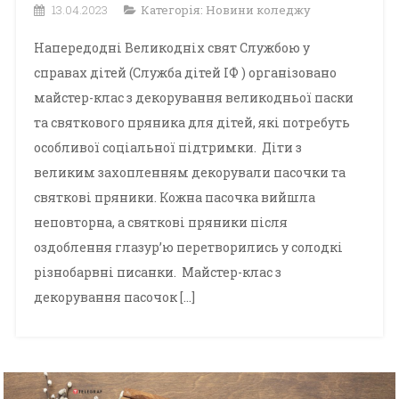
13.04.2023
Категорія:
Новини коледжу
Напередодні Великодніх свят Службою у
справах дітей (Служба дітей ІФ ) організовано
майстер-клас з декорування великодньої паски
та святкового пряника для дітей, які потребуть
особливої соціальної підтримки. Діти з
великим захопленням декорували пасочки та
святкові пряники. Кожна пасочка вийшла
неповторна, а святкові пряники після
оздоблення глазур’ю перетворились у солодкі
різнобарвні писанки. Майстер-клас з
декорування пасочок […]