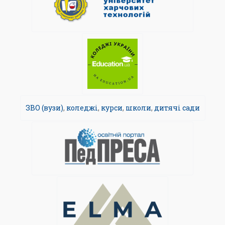
ЗВО (вузи)
,
коледжі
,
курси
,
школи
,
дитячі сади