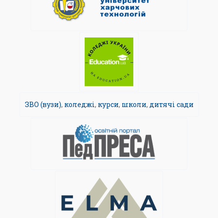
ЗВО (вузи)
,
коледжі
,
курси
,
школи
,
дитячі сади