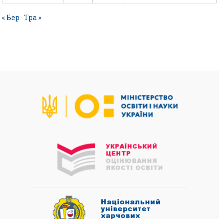
« Бер
Тра »