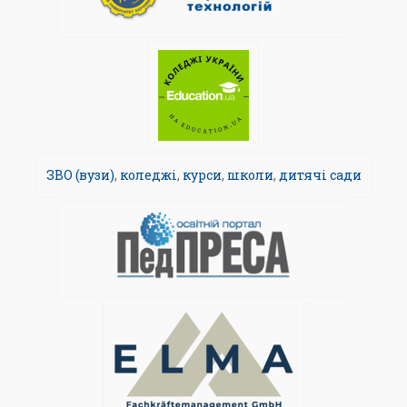
ЗВО (вузи)
,
коледжі
,
курси
,
школи
,
дитячі сади