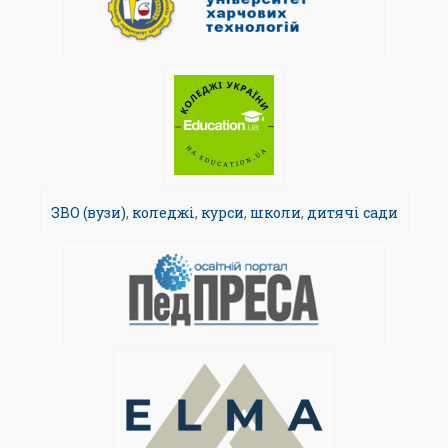
ЗВО (вузи)
,
коледжі
,
курси
,
школи
,
дитячі сади