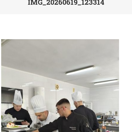
IMG_20260619_123314