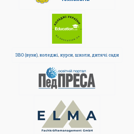
ЗВО (вузи)
,
коледжі
,
курси
,
школи
,
дитячі сади