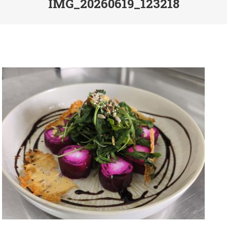
IMG_20260619_123218