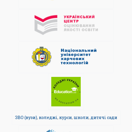
ЗВО (вузи)
,
коледжі
,
курси
,
школи
,
дитячі сади