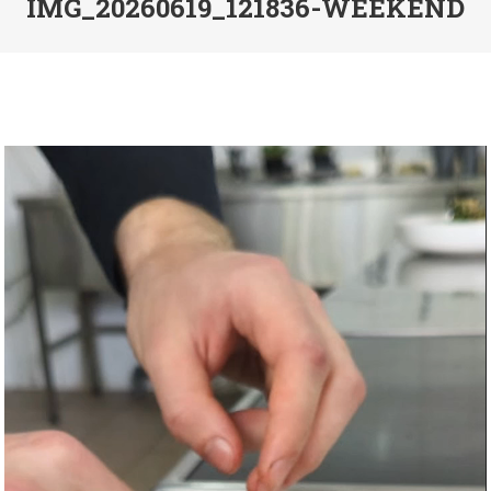
IMG_20260619_121836-WEEKEND
Відеопрогравач