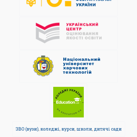
ЗВО (вузи)
,
коледжі
,
курси
,
школи
,
дитячі сади