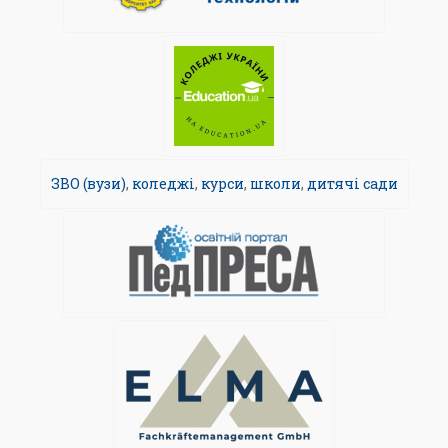
ЗВО (вузи)
,
коледжі
,
курси
,
школи
,
дитячі сади