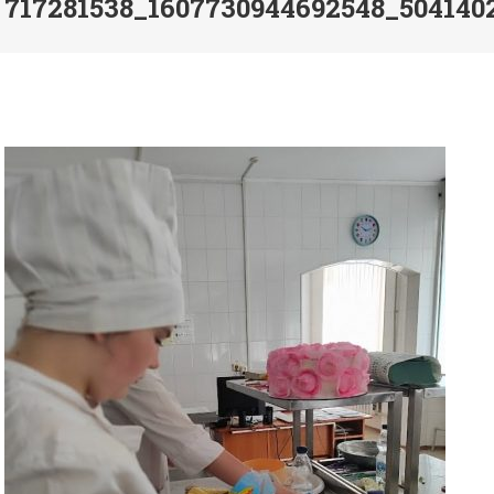
717281538_1607730944692548_504140