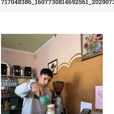
717048386_1607730814692561_202907