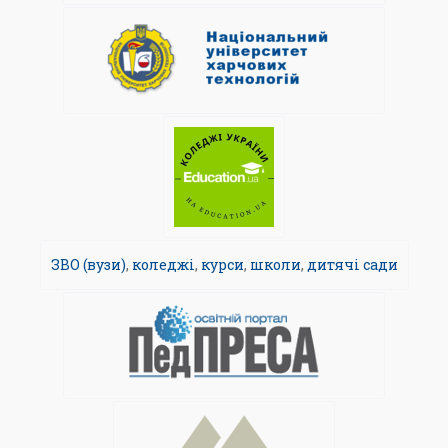
ЗВО (вузи)
,
коледжі
,
курси
,
школи
,
дитячі сади