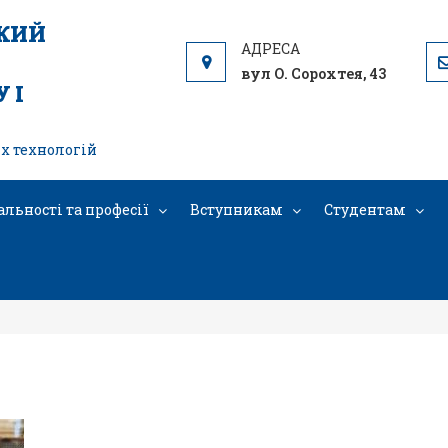
ЬКИЙ
вул О. Сорохтея, 43
 І
х технологій
альності та професії
Вступникам
Студентам
IMG_20260320_120637