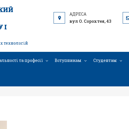
ЬКИЙ
вул О. Сорохтея, 43
 І
х технологій
альності та професії
Вступникам
Студентам
e146e2143f3d66f3e937b569f78a22-V 