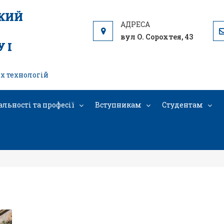
ЬКИЙ
вул О. Сорохтея, 43
 І
х технологій
альності та професії
Вступникам
Студентам
6b326c0c8c0c2fcaa14abeeb19b2ae-V 