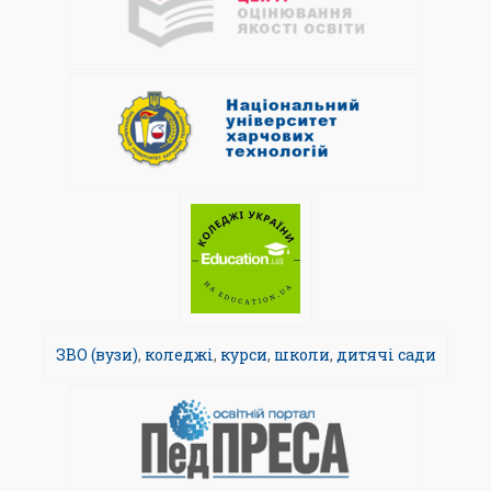
ЗВО (вузи)
,
коледжі
,
курси
,
школи
,
дитячі сади