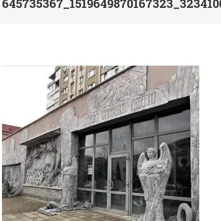
645735367_1519649870167323_323410