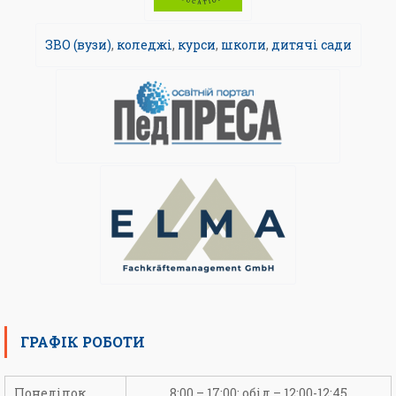
ЗВО (вузи)
,
коледжі
,
курси
,
школи
,
дитячі сади
ГРАФІК РОБОТИ
Понеділок
8:00 – 17:00; обід – 12:00-12:45