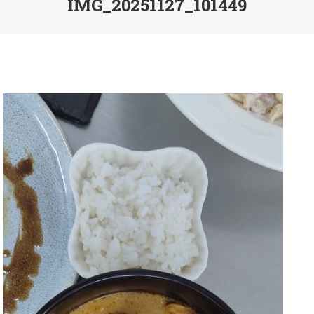
IMG_20251127_101449