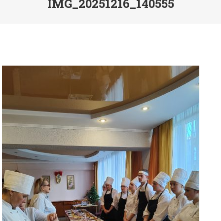
IMG_20251216_140555