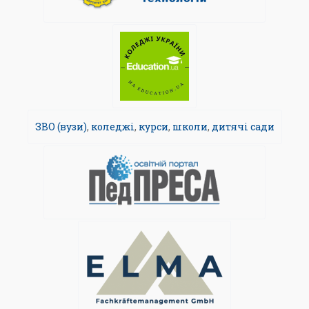
ЗВО (вузи)
,
коледжі
,
курси
,
школи
,
дитячі сади