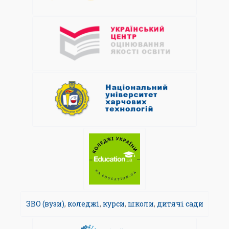
ЗВО (вузи)
,
коледжі
,
курси
,
школи
,
дитячі сади