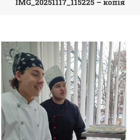
IMG_20251117_115225 – копія