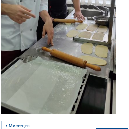
Мистецтво виробів з дріжджового тіста