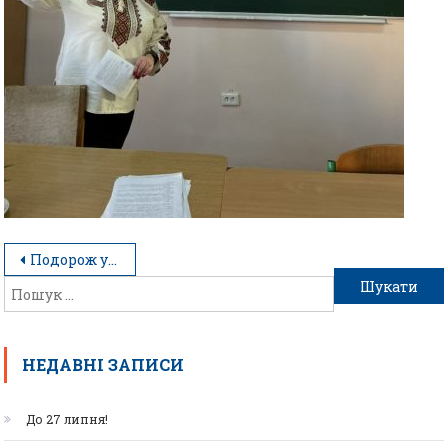
Подорож у часі крізь смак
НЕДАВНІ ЗАПИСИ
До 27 липня!