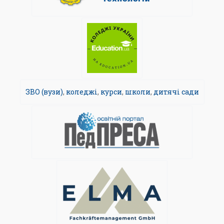
ЗВО (вузи)
,
коледжі
,
курси
,
школи
,
дитячі сади