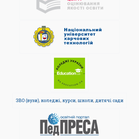
ЗВО (вузи)
,
коледжі
,
курси
,
школи
,
дитячі сади