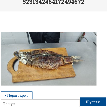
5231342464172494672
Перші кроки у професії