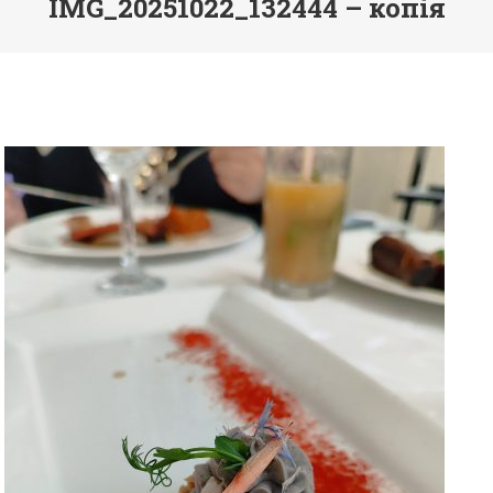
IMG_20251022_132444 – копія