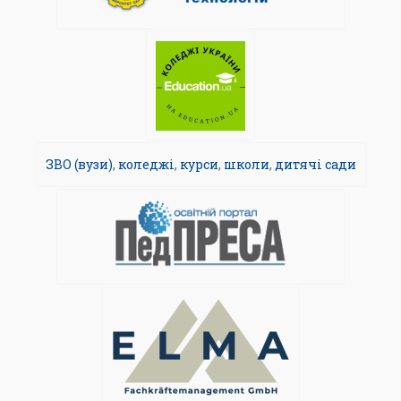
ЗВО (вузи)
,
коледжі
,
курси
,
школи
,
дитячі сади