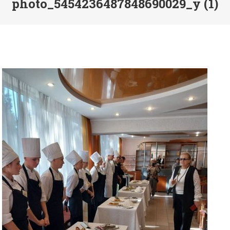
photo_5454236487848690029_y (1)