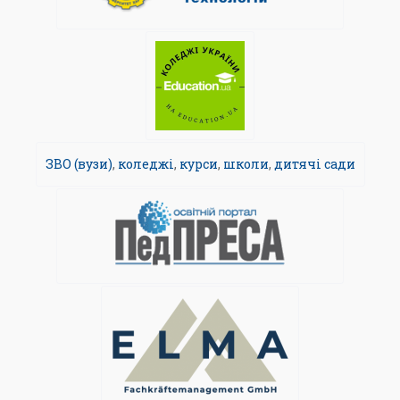
ЗВО (вузи)
,
коледжі
,
курси
,
школи
,
дитячі сади