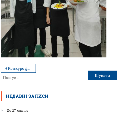
Конкурс фахової майстерності “Чорний ящик”
НЕДАВНІ ЗАПИСИ
До 27 липня!