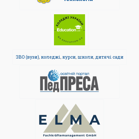
ЗВО (вузи)
,
коледжі
,
курси
,
школи
,
дитячі сади