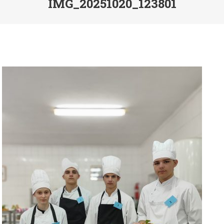
IMG_20251020_123801