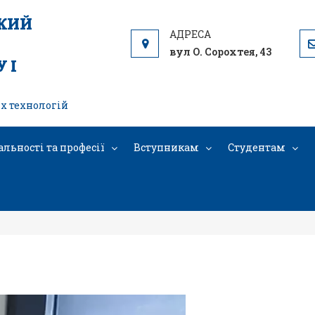
ЬКИЙ
вул О. Сорохтея, 43
 І
х технологій
альності та професії
Вступникам
Студентам
document_5442814507200054531