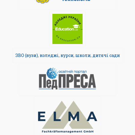
ЗВО (вузи)
,
коледжі
,
курси
,
школи
,
дитячі сади