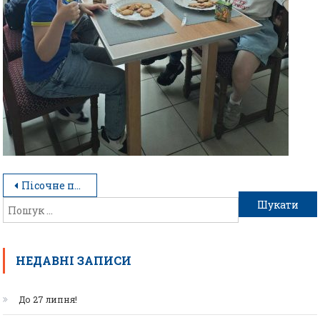
Пісочне печиво, що пахне вірою в майбутнє
НЕДАВНІ ЗАПИСИ
До 27 липня!