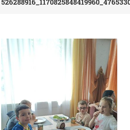
526288916_1170825848419960_476533