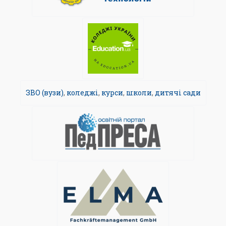
ЗВО (вузи)
,
коледжі
,
курси
,
школи
,
дитячі сади