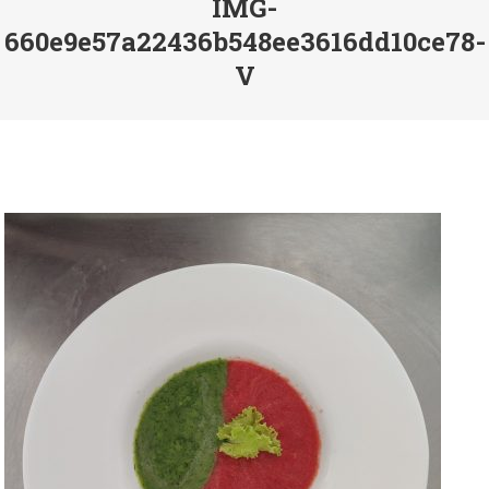
IMG-
660e9e57a22436b548ee3616dd10ce78-
V