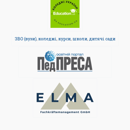
ЗВО (вузи)
,
коледжі
,
курси
,
школи
,
дитячі сади