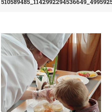
510589485_1142992294536649_499592