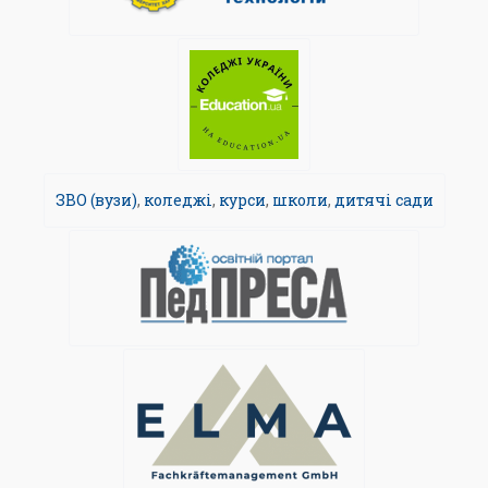
ЗВО (вузи)
,
коледжі
,
курси
,
школи
,
дитячі сади