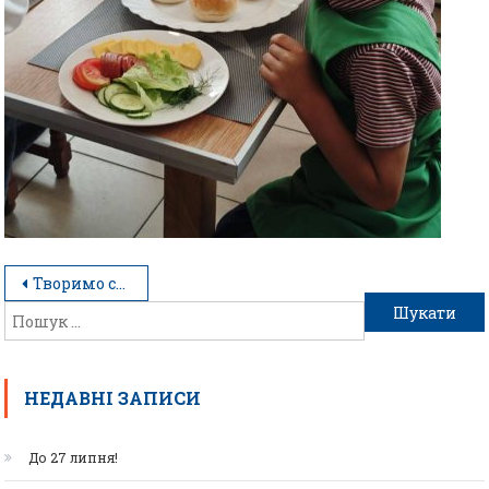
Творимо смаколики з любов’ю
НЕДАВНІ ЗАПИСИ
До 27 липня!