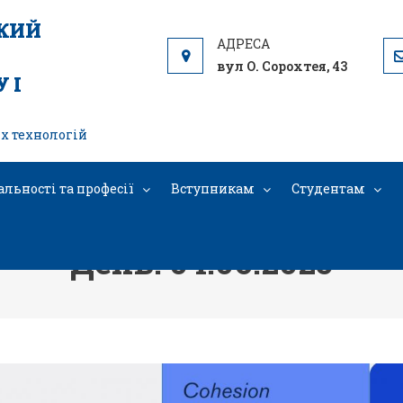
ЬКИЙ
вул О. Сорохтея, 43
 І
х технологій
альності та професії
Вступникам
Студентам
День: 04.06.2025