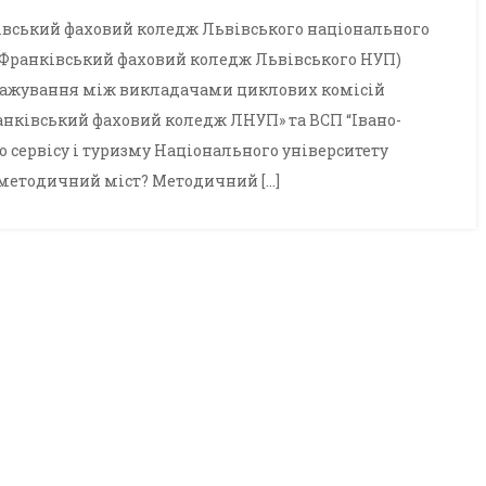
нківський фаховий коледж Львівського національного
-Франківський фаховий коледж Львівського НУП)
стажування між викладачами циклових комісій
анківський фаховий коледж ЛНУП» та ВСП “Івано-
 сервісу і туризму Національного університету
 методичний міст? Методичний […]