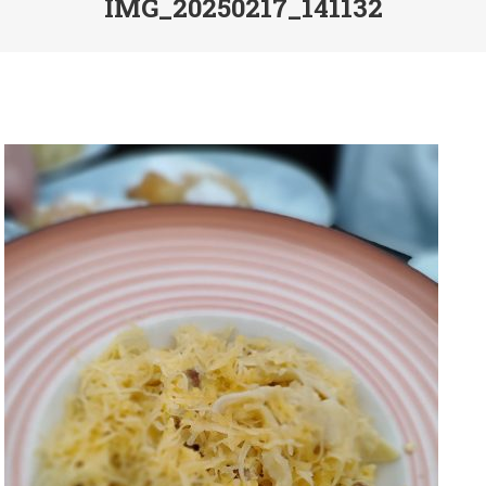
IMG_20250217_141132